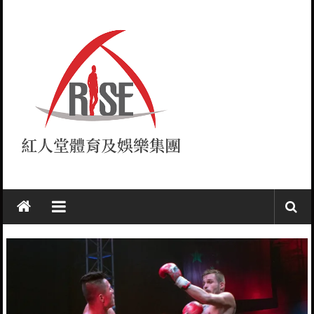
Skip
to
content
紅
人
堂
RISE