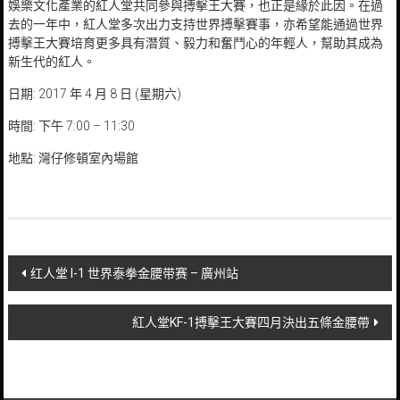
娛樂文化產業的紅人堂共同參與搏擊王大賽，也正是緣於此因。在過
去的一年中，紅人堂多次出力支持世界搏擊賽事，亦希望能通過世界
搏擊王大賽培育更多具有潛質、毅力和奮鬥心的年輕人，幫助其成為
新生代的紅人。
日期: 2017 年 4 月 8 日 (星期六)
時間: 下午 7:00 – 11:30
地點: 灣仔修頓室內場館
Post
红人堂 I-1 世界泰拳金腰带赛 – 廣州站
navigation
紅人堂KF-1搏擊王大賽四月決出五條金腰帶