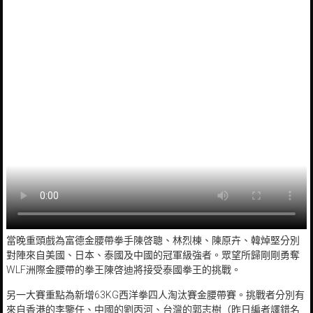
當晚重頭戲為富德金腰帶拳手陳啓聰、林烈棟、陳原卉、韓焯堅分別
對陣來自美國、日本、泰國及中國的冠軍級強者。眾望所歸剛剛勇奪
WLF洲際金腰帶的拳王陳啓迪將接受泰國拳王的挑戰。
另一大賽重點為新增63KG西洋拳四人淘汰賽金腰帶賽。挑戰者分別有
來自香港的李鑒任、中國的劉丙河、台灣的郭志樹（昨日編者譯錯名