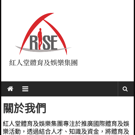
Skip
to
content
紅
人
堂
關於我們
RISE
紅人堂體育及娛樂集團專注於推廣國際體育及娛
樂活動，透過結合人才、知識及資金，將體育及