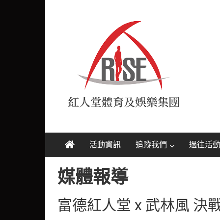
Skip
紅
to
content
人
堂
RISE
活動資訊
追蹤我們
過往活
媒體報導
富德紅人堂 x 武林風 決戰天下六