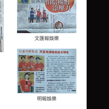
文匯報娛樂
明報娛樂