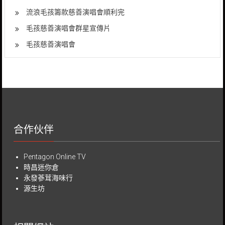
流浪毛孩籌款慈善演唱會順利完
毛孩慈善演唱會群星宣傳片
毛孩慈善演唱會
合作伙伴
Pentagon Online TV
時昌迷你倉
永發蔘茸海味行
源生坊