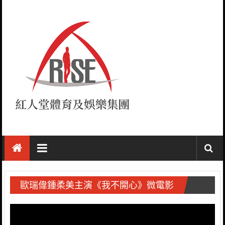
Skip
to
content
紅
人
堂
歐瑞偉鍾柔美主演《我不開心》微電影
RISE
視
訊