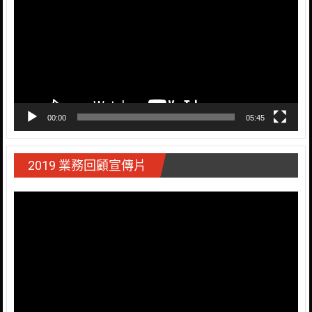
播
放
器
00:00
05:45
2019 業務回顧宣傳片
視
訊
播
放
器