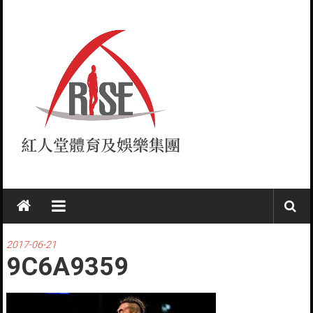
Skip
to
content
紅
人
堂
2017-06-21
9C6A9359
RISE