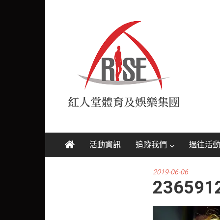
Skip
紅
to
content
人
堂
RISE
活動資訊
追蹤我們
過往活
2019-06-06
236591