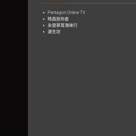
Pentagon Online TV
時昌迷你倉
永發蔘茸海味行
源生坊