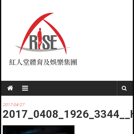
Skip
to
content
紅
人
堂
2017-04-27
2017_0408_1926_3344__
RISE