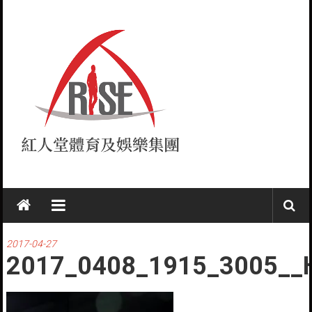
Skip
to
content
紅
人
堂
2017-04-27
2017_0408_1915_3005__
RISE