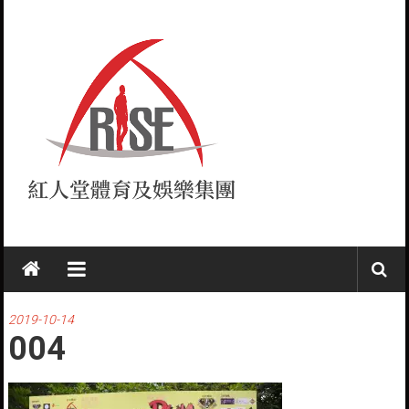
Skip
to
content
紅
人
堂
2019-10-14
004
RISE