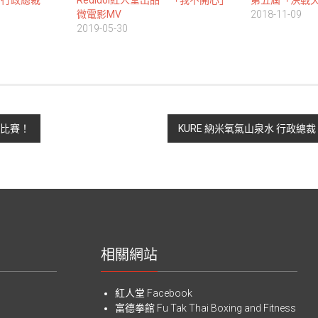
水 行政總裁
RedIdol紅人堂出品 「我不開心」
第五屆「決戰
微電影MV
2018-11-09
2019-05-30
唱比賽！
KURE 納米氧氣山泉水 行政總裁 Si
相關網站
紅人堂 Facebook
富德拳館
Fu Tak Thai Boxing and Fitness