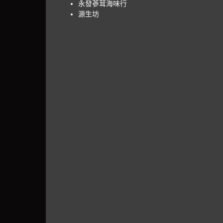
永發蔘茸海味行
源生坊