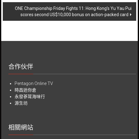
navigation
ONE Championship Friday Fights 11: Hong Kong’s Yu Yau Pui
scores second US$10,000 bonus on action-packed card
合作伙伴
Pentagon Online TV
時昌迷你倉
永發蔘茸海味行
源生坊
相關網站