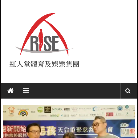
Skip
to
content
紅
人
堂
RISE