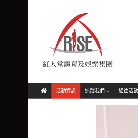
Skip
紅
to
content
人
堂
RISE
活動資訊
追蹤我們
過往活