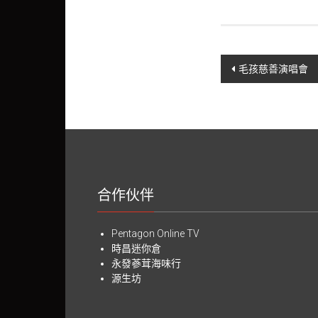
Post
毛孩慈善演唱會
navigation
合作伙伴
Pentagon Online TV
時昌迷你倉
永發蔘茸海味行
源生坊