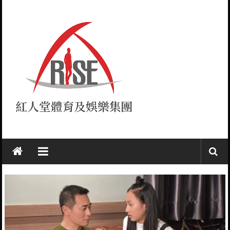
Skip
to
content
紅
人
堂
RISE