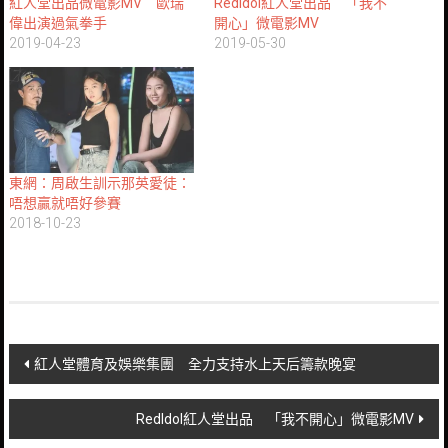
紅人堂出品微電影MV 歐瑞
RedIdol紅人堂出品 「我不
偉出演過氣拳手
開心」微電影MV
2019-04-23
2019-05-30
東網：周啟生訓示那英愛徒：
唔想贏就唔好參賽
2018-10-23
Post
紅人堂體育及娛樂集團 全力支持水上天后籌款晚宴
navigation
RedIdol紅人堂出品 「我不開心」微電影MV