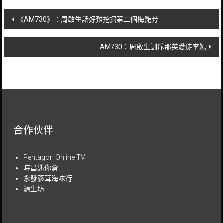
Post
《AM730》：周啟生話好難挖掘第二個梅艷芳
navigation
AM730：周啟生訓斥那英愛徒李嫣
合作伙伴
Pentagon Online TV
時昌迷你倉
永發蔘茸海味行
源生坊