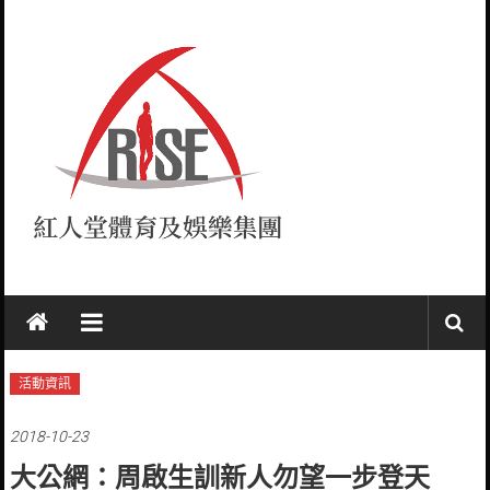
Skip
to
content
紅
人
堂
活動資訊
RISE
2018-10-23
大公網：周啟生訓新人勿望一步登天