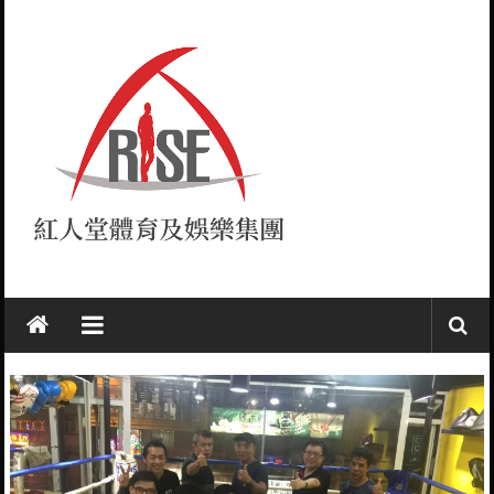
Skip
to
content
紅
人
堂
RISE