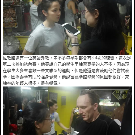
佐敦館還有一位英語外教，差不多每星期都會有3-4次的練習，這次是
第二次參加館內賽。他笑說自己的學生里練習泰拳的人不多，因為現
在學生大多會喜歡一些文雅型的運動，但是他還是會鼓勵他們嘗試泰
拳，因為泰拳有助於強身健體。他說富德拳館整體的氛圍都很好，來
練拳的年輕人很多，很有朝氣。