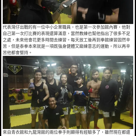
代表灣仔出戰的有一位中小企業職員，也是第一次參加館內賽，他對
自己第一次打比賽的表現還算滿意，當然教練也幫他指出了很多不足
之處，未來他會花更多時間去練習。每天放工後再到拳館練習固然辛
苦，但是泰拳本來就是一項既強身健體又磨練意志的運動，所以再辛
苦他都會堅持。
來自青衣館和九龍灣館的兩位拳手則顯得有經驗多了，雖然現在都還