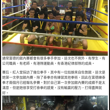
通常富德的館內賽都會有很多拳手參加，這次也不例外，有學生，有
公司職員，有老師，有港隊運動員，有香港紀律部隊的成員。
賽后，紅人堂採訪了幾位拳手，其中有一位姑娘來自佐敦館，這次是
她第一次參加館內賽，除了泰拳亦有練習其他拳術，因此在富德練泰
拳才兩個月已經報名參賽。對於自己第一次參加館內賽的成績不是太
滿意，但是她很享受打泰拳的感覺，沒有輸贏的壓力，打得盡興就
好。