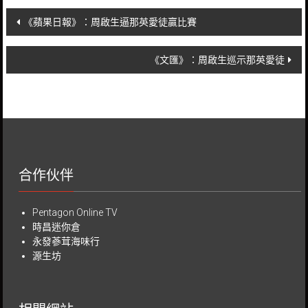
Post
《蘋果日報》：周啟生逼那英愛徒贏比賽
navigation
《文匯》：周啟生巡示那英愛徒
合作伙伴
Pentagon Online TV
時昌迷你倉
永發蔘茸海味行
源生坊