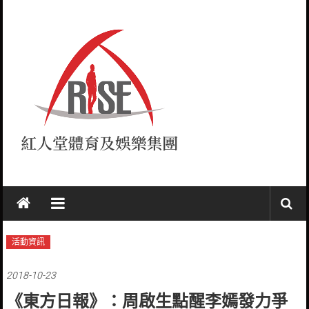
Skip
to
content
紅
人
堂
活動資訊
RISE
2018-10-23
《東方日報》：周啟生點醒李嫣發力爭