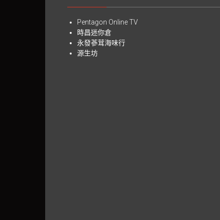
Pentagon Online TV
時昌迷你倉
永發蔘茸海味行
源生坊