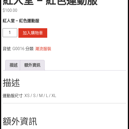
紅人堂 – 紅色運動服
$
100.00
紅人堂 – 紅色運動服
紅
加入購物車
人
堂
貨號:
G0016
分類:
潮流服裝
-
紅
色
描述
額外資訊
運
動
服
描述
數
量
運動服尺寸: XS / S / M / L / XL
額外資訊