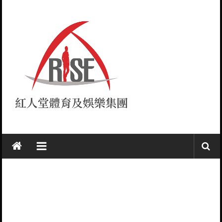
Skip
to
content
紅
人
堂
RISE