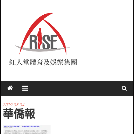
Skip
to
content
紅
人
堂
2019-03-04
華僑報
RISE