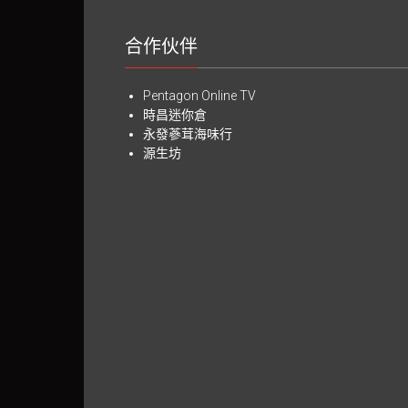
合作伙伴
Pentagon Online TV
時昌迷你倉
永發蔘茸海味行
源生坊