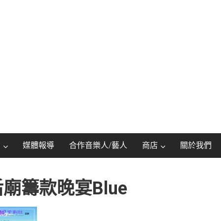
動
媒體報導
合作音樂人/藝人
商店
關於我們
廟籌款晚宴blue