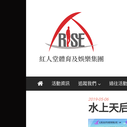
Skip
紅
to
content
人
堂
RISE
活動資訊
追蹤我們
過往活
2019-05-06
水上天后