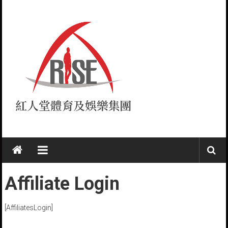
Skip
to
content
紅
人
堂
Affiliate Login
RISE
[AffiliatesLogin]