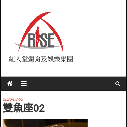
Skip
to
content
紅
人
堂
2020-08-03
雙魚座02
RISE