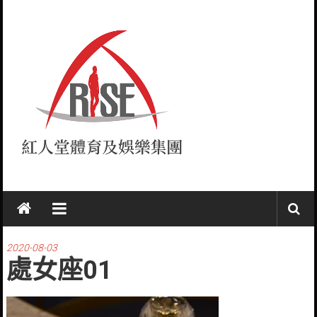
Skip
to
content
紅
人
堂
2020-08-03
處女座01
RISE