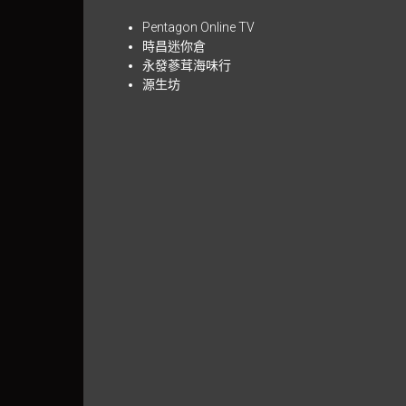
Pentagon Online TV
時昌迷你倉
永發蔘茸海味行
源生坊