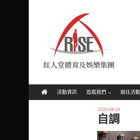
Skip
紅
to
content
人
堂
RISE
活動資訊
追蹤我們
過往活
2020-08-05
自調