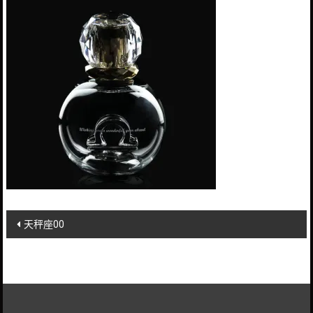
Post
天秤座00
navigation