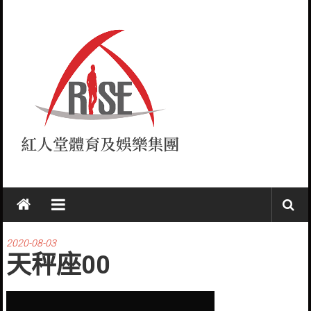
Skip
to
content
紅
人
堂
2020-08-03
天秤座00
RISE