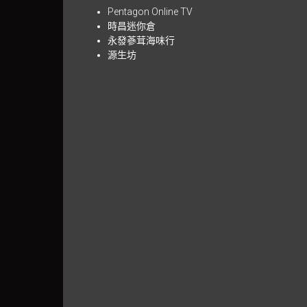
Pentagon Online TV
時昌迷你倉
永發蔘茸海味行
源生坊