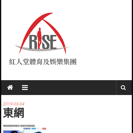
Skip
to
content
紅
人
堂
2019-03-04
東網
RISE