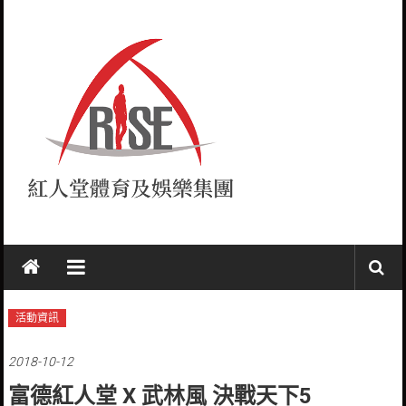
Skip
to
content
紅
人
堂
活動資訊
RISE
2018-10-12
富德紅人堂 X 武林風 決戰天下5