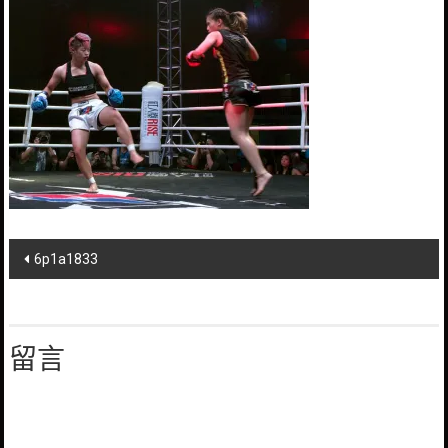
Post
6p1a1833
navigation
留言