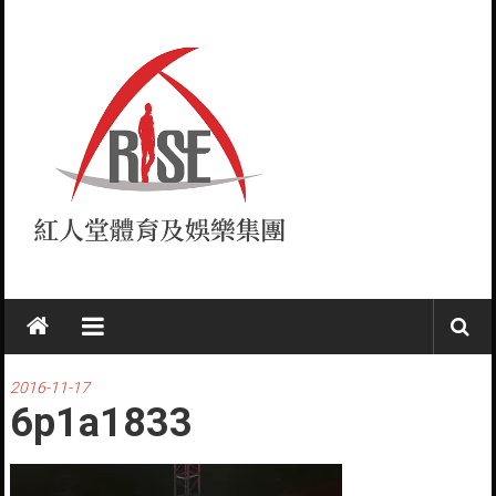
Skip
to
content
紅
人
堂
2016-11-17
6p1a1833
RISE